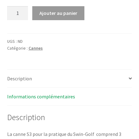
quantité
Ajouter au panier
de
Canne
S3
-
UGS :
ND
Catégorie :
Cannes
aluminium
shaft
acier
ou
Description
graphite
Informations complémentaires
Description
La canne S3 pour la pratique du Swin-Golf comprend 3