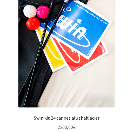
la
page
du
produit
Swin kit 24 cannes alu shaft acier
2200,00
€