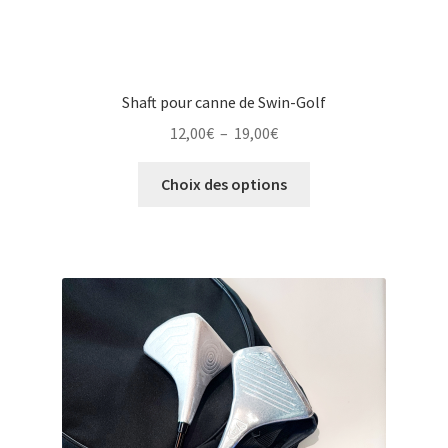
Shaft pour canne de Swin-Golf
Plage
12,00
€
–
19,00
€
de
Ce
prix :
Choix des options
produit
12,00€
a
à
plusieurs
19,00€
variations.
Les
options
peuvent
être
choisies
sur