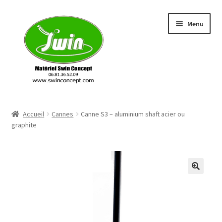
Aller
Aller
Menu
à
au
la
contenu
navigation
Accueil
Accueil
Cannes
Canne S3 – aluminium shaft acier ou
graphite
Conditions Générales de Vente
Contactez-nous
Mentions légales
🔍
Merci pour votre commande