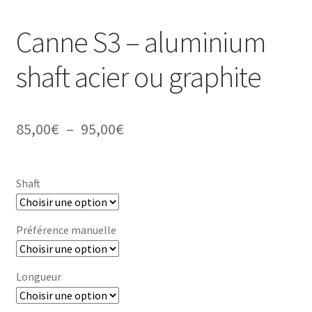
Canne S3 – aluminium
shaft acier ou graphite
Plage
85,00
€
–
95,00
€
de
prix :
Shaft
85,00€
à
Préférence manuelle
95,00€
Longueur