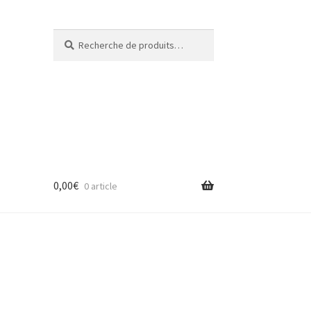
Recherche
Recherche
pour :
0,00
€
0 article