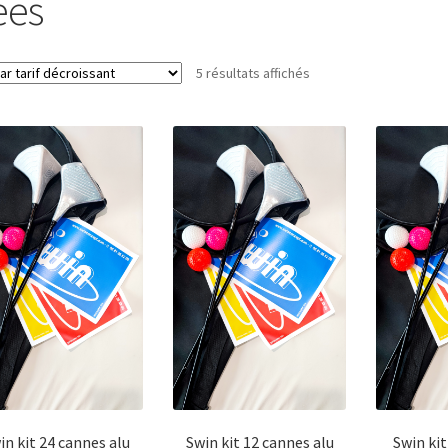
ees
Trié
5 résultats affichés
par
prix
décroissant
in kit 24 cannes alu
Swin kit 12 cannes alu
Swin kit