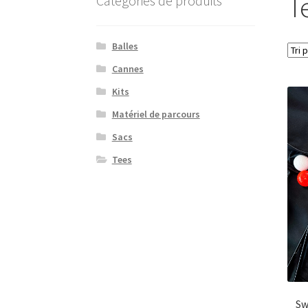
T
Catégories de produits
Balles
Cannes
Kits
Matériel de parcours
Sacs
Tees
Sw