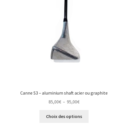
Canne S3 – aluminium shaft acier ou graphite
Plage
85,00
€
–
95,00
€
de
Ce
prix :
Choix des options
produit
85,00€
a