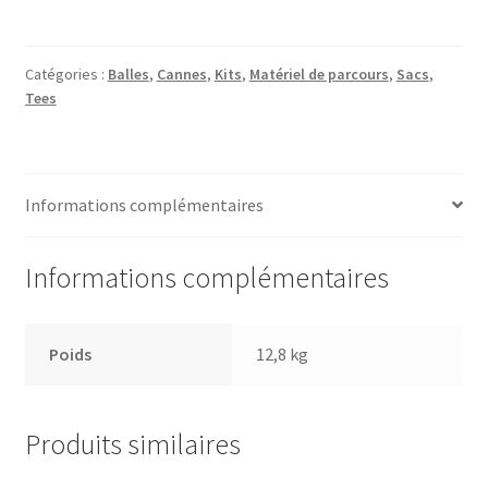
Swin
kit
12
Catégories :
Balles
,
Cannes
,
Kits
,
Matériel de parcours
,
Sacs
,
Tees
cannes
alu
shaft
acier
Informations complémentaires
Informations complémentaires
Poids
12,8 kg
Produits similaires